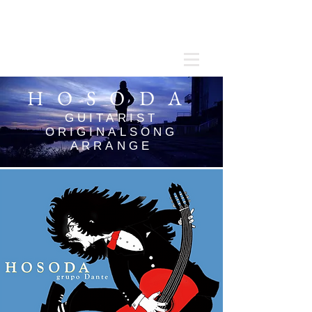
HOSODA
GUITARIST
ORIGINALSONG
ARRANGE