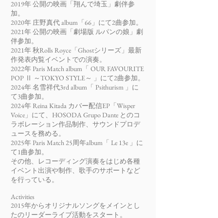
2019年 公開の映画「翔んで埼玉」劇伴参
加。
2020年 庄野真代 album「66」にて2曲参加。
2021年 公開の映画「劇場版 ルパンの娘」劇
伴参加。
2021年 秋Rolls Royce「Ghostシリーズ」最新
作発表内覧イベントでの演奏。
2022年 Paris Match album「 OUR FAVOURITE
POP Ⅱ ～TOKYO STYLE～ 」にて2曲参加。
2024年 名雪祥代3rd album「 Psithurism 」に
て
3曲参加。
2024年 Reina Kitada カバー配信EP「Wisper
Voice」にて、HOSODA Grupo Dante とのコ
ラボレーション作品制作、サウンドプロデ
ュースを務める。
2025年 Paris Match 25周年album「 Le 13e 」に
て1曲参加。
その他、レコーディング演奏をはじめ各種
イベント出演や制作、歌⼿のサポートなど
を⾏っている。
Activities
2015年からオリジナルソングをメインとし
たのリーダーライブ活動をスタート。