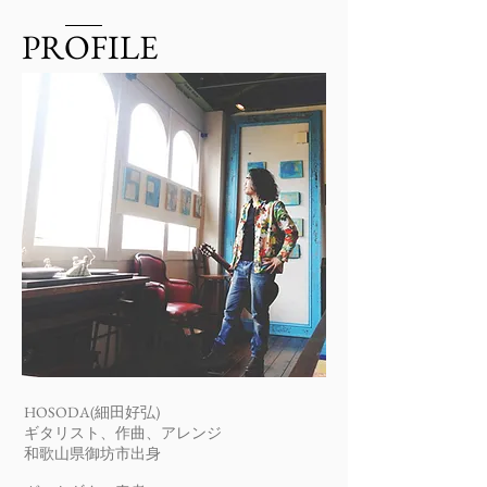
PROFILE
HOSODA(細⽥好弘)
ギタリスト、作曲、アレンジ
和歌⼭県御坊市出⾝