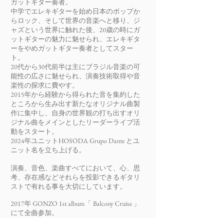
ガットギター奏者。
中学でエレキギターを始め日本のポップか
らロック、そして世界の音楽へと移り、ジ
ャズという世界に触れた後、20歳の時にガ
ットギターの魅力に魅せられ、エレキギタ
ーをやめガットギター奏者としてスター
ト。
20代から30代前半は主にブラジル音楽の可
能性の広さに魅せられ、演奏技術取得や音
楽性の探求に費やす。
2015
年から経験から得られた音を集約した
ところから生み出す新たなオリジナル曲製
作に集中し、自身の世界観の打ち出すオリ
ジナル曲をメインとしたリーダーライブ活
動をスタート。
2024年ユニットHOSODA Grupo Dante とユ
ニット名を立ち上げる。
演奏、音色、楽曲すべてにおいて、心、思
考、存在感などそれらを投影できるギタリ
ストで有れる事を大切にしています。
2017年 GONZO 1st album「 Balcony Cruise 」
にて全曲参加。